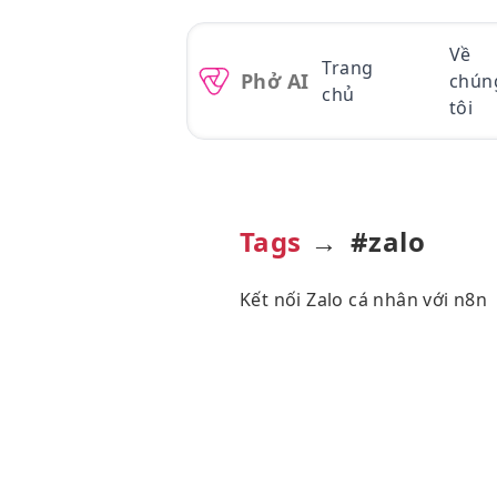
skip to content
Về
Trang
Phở AI
chún
chủ
tôi
Tags
→
#zalo
Kết nối Zalo cá nhân với n8n