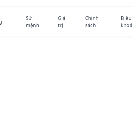
Sứ
Giá
Chính
Điều
g
mệnh
trị
sách
khoả