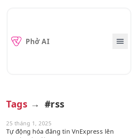
skip to content
Open
Phở AI
Tags
→
#rss
25 tháng 1, 2025
Tự động hóa đăng tin VnExpress lên