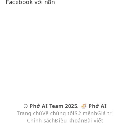
Facebook với n8n
© Phở AI Team 2025.
🍜 Phở AI
Trang chủ
Về chúng tôi
Sứ mệnh
Giá trị
Chính sách
Điều khoản
Bài viết