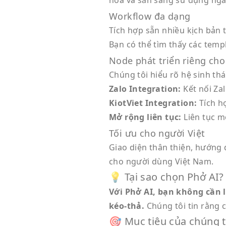
hóa và sẵn sàng sử dụng ngay
Workflow đa dạng
Tích hợp sẵn nhiều kịch bản
Bạn có thể tìm thấy các tem
Node phát triển riêng ch
Chúng tôi hiểu rõ hệ sinh thá
Zalo Integration:
Kết nối Za
KiotViet Integration:
Tích h
Mở rộng liên tục:
Liên tục m
Tối ưu cho người Việt
Giao diện thân thiện, hướng 
cho người dùng Việt Nam.
💡 Tại sao chọn Phở AI?
Với Phở AI, bạn không cần 
kéo-thả.
Chúng tôi tin rằng 
🎯 Mục tiêu của chúng t