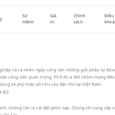
Sứ
Giá
Chính
Điều
g
mệnh
trị
sách
khoả
hiệp và cá nhân ngày càng cần những giải pháp tự động 
g vào công việc quan trọng. Phở AI ra đời nhằm mang đế
ụng và phù hợp với nhu cầu đặc thù tại Việt Nam.
 AI:
ịnh, không cần lo cài đặt phức tạp. Chúng tôi cung cấp 