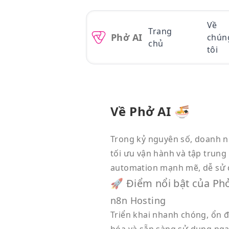
skip to content
Về
Trang
Phở AI
chún
chủ
tôi
Về Phở AI 🍜
Trong kỷ nguyên số, doanh ng
tối ưu vận hành và tập trun
automation mạnh mẽ, dễ sử d
🚀 Điểm nổi bật của Phở
n8n Hosting
Triển khai nhanh chóng, ổn đ