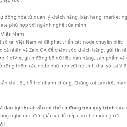
 lập tức.
 tự động hóa từ quản lý khách hàng, bán hàng, marketing
plate phù hợp với ngành nghề của mình.
o Việt Nam
i số tại Việt Nam và đã phát triển các node chuyên biệt:
lo cá nhân và Zalo OA để chăm sóc khách hàng, gửi tin 
ợp KiotViet giúp đồng bộ dữ liệu bán hàng, sản phẩm và
ở rộng thêm các node phù hợp với hệ sinh thái số tại Vi
dẫn chi tiết, hỗ trợ nhanh chóng. Chúng tôi cam kết man
là dân kỹ thuật vẫn có thể tự động hóa quy trình của
công nghệ nên đơn giản và dễ tiếp cận cho mọi người.
ôi