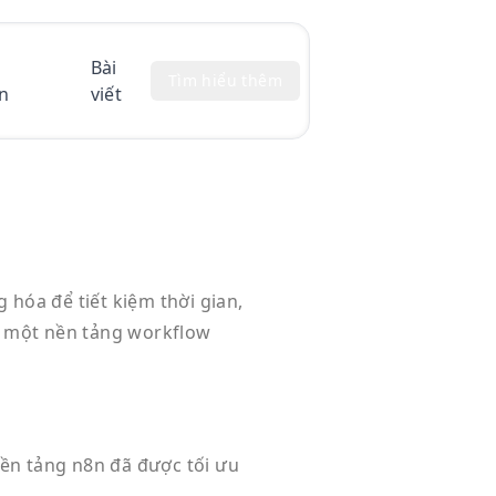
Bài
Tìm hiểu thêm
n
viết
hóa để tiết kiệm thời gian,
n một nền tảng workflow
nền tảng n8n đã được tối ưu